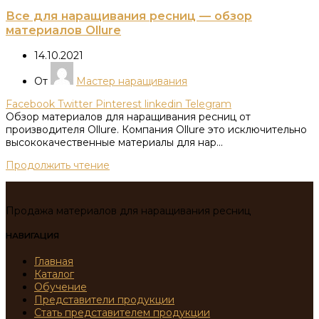
Все для наращивания ресниц — обзор
материалов Ollure
14.10.2021
От
Мастер наращивания
Facebook
Twitter
Pinterest
linkedin
Telegram
Обзор материалов для наращивания ресниц от
производителя Ollure. Компания Ollure это исключительно
высококачественные материалы для нар...
Продолжить чтение
Продажа материалов для наращивания ресниц
НАВИГАЦИЯ
Главная
Каталог
Обучение
Представители продукции
Стать представителем продукции