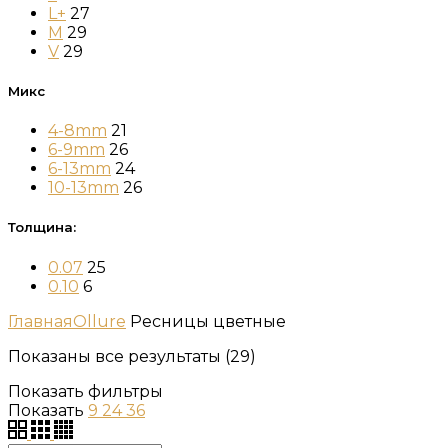
L+
27
M
29
V
29
Микс
4-8mm
21
6-9mm
26
6-13mm
24
10-13mm
26
Толщина:
0.07
25
0.10
6
Главная
Ollure
Ресницы цветные
Показаны все результаты (29)
Показать фильтры
Показать
9
24
36