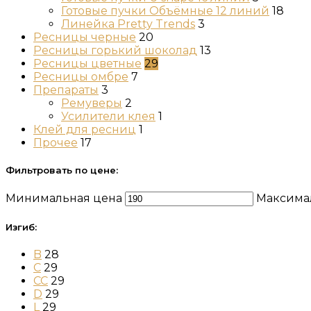
Готовые пучки Объёмные 12 линий
18
Линейка Pretty Trends
3
Ресницы черные
20
Ресницы горький шоколад
13
Ресницы цветные
29
Ресницы омбре
7
Препараты
3
Ремуверы
2
Усилители клея
1
Клей для ресниц
1
Прочее
17
Фильтровать по цене:
Минимальная цена
Максима
Изгиб:
B
28
C
29
CC
29
D
29
L
29