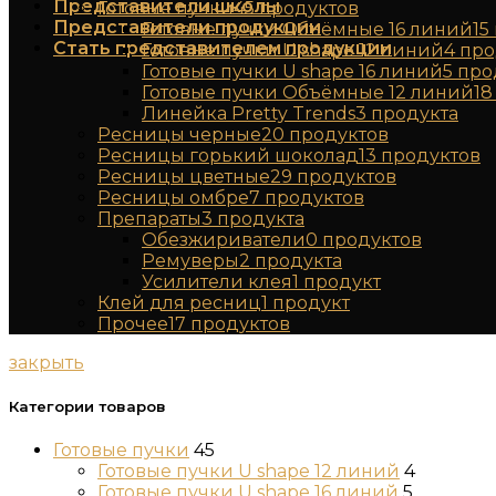
Представители школы
Готовые пучки
45
продуктов
Представители продукции
Готовые пучки Объёмные 16 линий
15
Стать представителем продукции
Готовые пучки U shape 12 линий
4
про
Готовые пучки U shape 16 линий
5
про
Готовые пучки Объёмные 12 линий
18
Линейка Pretty Trends
3
продукта
Ресницы черные
20
продуктов
Ресницы горький шоколад
13
продуктов
Ресницы цветные
29
продуктов
Ресницы омбре
7
продуктов
Препараты
3
продукта
Обезжириватели
0
продуктов
Ремуверы
2
продукта
Усилители клея
1
продукт
Клей для ресниц
1
продукт
Прочее
17
продуктов
закрыть
Категории товаров
Готовые пучки
45
Готовые пучки U shape 12 линий
4
Готовые пучки U shape 16 линий
5