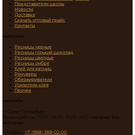
Представители школы
Новости
Доставка
Скачать оптовый прайс
Контакты
КАТЕГОРИИ
Ресницы черные
Ресницы горький шоколад
Ресницы цветные
Ресницы омбре
Клей для ресниц
Ремуверы
Обезжириватели
Усилители клея
Прочее
КОНТАКТЫ
г. Санкт-Петербург
Режим работы: 10:00 -18:00, 13:00-14:00 перерыв, без
выходных
Телефон:
+7 (988) 388-02-00