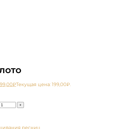
лото
199,00
₽
Текущая цена: 199,00₽.
ащивания ресниц