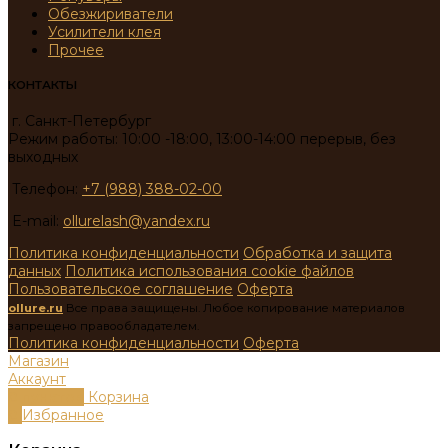
Обезжириватели
Усилители клея
Прочее
КОНТАКТЫ
г. Санкт-Петербург
Режим работы: 10:00 -18:00, 13:00-14:00 перерыв, без
выходных
Телефон:
+7 (988) 388-02-00
E-mail:
ollurelash@yandex.ru
Политика конфиденциальности
Обработка и защита
данных
Политика использования cookie файлов
Пользовательское соглашение
Оферта
ollure.ru
Все права защищены. Любое копирование материалов
запрещено правообладателем.
Политика конфиденциальности
Оферта
Магазин
Аккаунт
0
пунктов
Корзина
0
Избранное