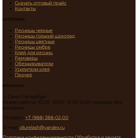
Скачать оптовый прайс
Контакты
КАТЕГОРИИ
Ресницы черные
Ресницы горький шоколад
Ресницы цветные
Ресницы омбре
Клей для ресниц
Ремуверы
Обезжириватели
Усилители клея
Прочее
КОНТАКТЫ
г. Санкт-Петербург
Режим работы: 10:00 -18:00, 13:00-14:00 перерыв, без
выходных
Телефон:
+7 (988) 388-02-00
E-mail:
ollurelash@yandex.ru
Политика конфиденциальности
Обработка и защита