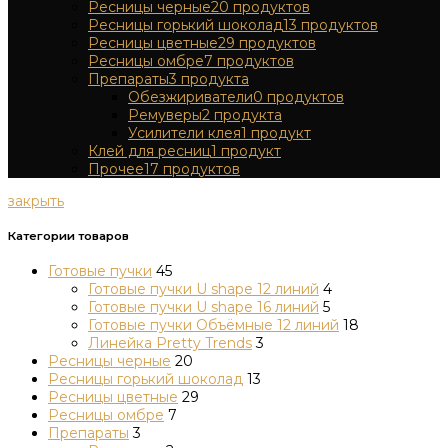
Ресницы черные
20
продуктов
Ресницы горький шоколад
13
продуктов
Ресницы цветные
29
продуктов
Ресницы омбре
7
продуктов
Препараты
3
продукта
Обезжириватели
0
продуктов
Ремуверы
2
продукта
Усилители клея
1
продукт
Клей для ресниц
1
продукт
Прочее
17
продуктов
закрыть
Категории товаров
Готовые пучки
45
Готовые пучки U shape 12 линий
4
Готовые пучки U shape 16 линий
5
Готовые пучки Объёмные 12 линий
18
Линейка Pretty Trends
3
Ресницы черные
20
Ресницы горький шоколад
13
Ресницы цветные
29
Ресницы омбре
7
Препараты
3