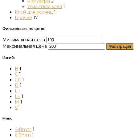
Ремуверы
2
Усилители клея
1
Клей для ресниц
1
Прочее
17
Фильтровать по цене:
Минимальная цена
Максимальная цена
Фильтрация
Изгиб:
B
1
C
1
CC
1
D
1
L
1
L+
1
M
1
V
1
Микс
4-8mm
1
6-9mm
1