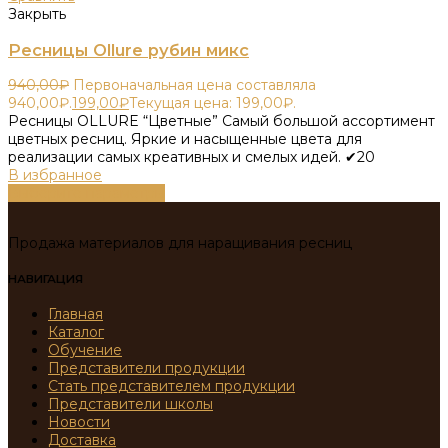
Закрыть
Ресницы Ollure рубин микс
940,00
₽
Первоначальная цена составляла
940,00₽.
199,00
₽
Текущая цена: 199,00₽.
Ресницы OLLURE “Цветные” Самый большой ассортимент
цветных ресниц. Яркие и насыщенные цвета для
реализации самых креативных и смелых идей. ✔20
В избранное
Выберите параметры
Продажа материалов для наращивания ресниц
НАВИГАЦИЯ
Главная
Каталог
Обучение
Представители продукции
Стать представителем продукции
Представители школы
Новости
Доставка