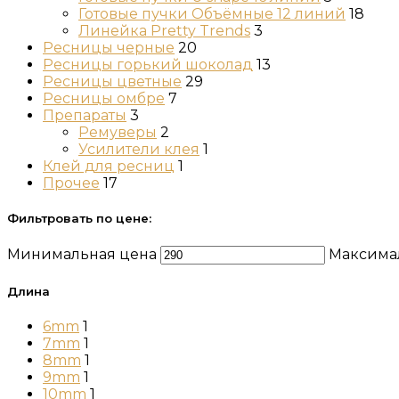
Готовые пучки Объёмные 12 линий
18
Линейка Pretty Trends
3
Ресницы черные
20
Ресницы горький шоколад
13
Ресницы цветные
29
Ресницы омбре
7
Препараты
3
Ремуверы
2
Усилители клея
1
Клей для ресниц
1
Прочее
17
Фильтровать по цене:
Минимальная цена
Максима
Длина
6mm
1
7mm
1
8mm
1
9mm
1
10mm
1