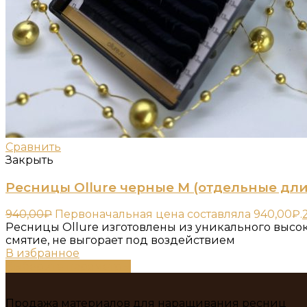
Сравнить
Закрыть
Ресницы Ollure черные M (отдельные дл
940,00
₽
Первоначальная цена составляла 940,00₽.
Ресницы Ollure изготовлены из уникального высо
смятие, не выгорает под воздействием
В избранное
Выберите параметры
Продажа материалов для наращивания ресниц