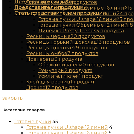
Представители школы
Готовые пучки
45
продуктов
Представители продукции
Готовые пучки Объёмные 16 линий
15
Стать представителем продукции
Готовые пучки U shape 12 линий
4
про
Готовые пучки U shape 16 линий
5
про
Готовые пучки Объёмные 12 линий
18
Линейка Pretty Trends
3
продукта
Ресницы черные
20
продуктов
Ресницы горький шоколад
13
продуктов
Ресницы цветные
29
продуктов
Ресницы омбре
7
продуктов
Препараты
3
продукта
Обезжириватели
0
продуктов
Ремуверы
2
продукта
Усилители клея
1
продукт
Клей для ресниц
1
продукт
Прочее
17
продуктов
закрыть
Категории товаров
Готовые пучки
45
Готовые пучки U shape 12 линий
4
Готовые пучки U shape 16 линий
5