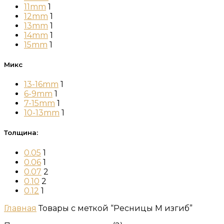
11mm
1
12mm
1
13mm
1
14mm
1
15mm
1
Микс
13-16mm
1
6-9mm
1
7-15mm
1
10-13mm
1
Толщина:
0.05
1
0.06
1
0.07
2
0.10
2
0.12
1
Главная
Товары с меткой “Ресницы M изгиб”