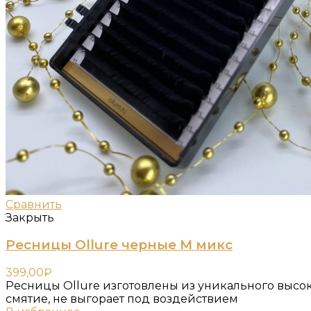
Сравнить
Закрыть
Ресницы Ollure черные M микс
399,00
₽
Ресницы Ollure изготовлены из уникального высо
смятие, не выгорает под воздействием