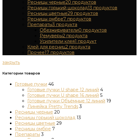
Ресницы черные
20
продуктов
Ресницы горький шоколад
13
продуктов
Ресницы цветные
29
продуктов
Ресницы омбре
7
продуктов
Препараты
3
продукта
Обезжириватели
0
продуктов
Ремуверы
2
продукта
Усилители клея
1
продукт
Клей для ресниц
2
продукта
Прочее
17
продуктов
закрыть
Категории товаров
Готовые пучки
46
Готовые пучки U shape 12 линий
4
Готовые пучки U shape 16 линий
5
Готовые пучки Объёмные 12 линий
19
Линейка Pretty Trends
3
Ресницы черные
20
Ресницы горький шоколад
13
Ресницы цветные
29
Ресницы омбре
7
Препараты
3