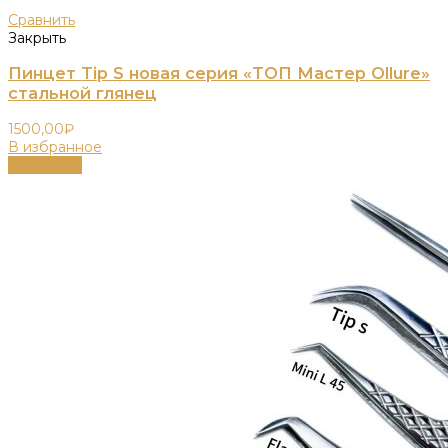
Сравнить
Закрыть
Пинцет Tip S новая серия «ТОП Мастер Ollure»
стальной глянец
1500,00
₽
В избранное
В корзину