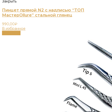
Закрыть
Пинцет прямой N2 с надписью “ТОП
МастерOllure” стальной глянец
990,00
₽
В избранное
В корзину