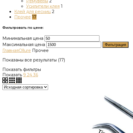
Ремуверы
2
Усилители клея
1
Клей для ресниц
2
Прочее
17
Фильтровать по цене:
Минимальная цена
Максимальная цена
Фильтрация
Главная
Ollure
Прочее
Показаны все результаты (17)
Показать фильтры
Показать
9
24
36