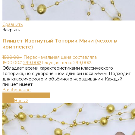
Сравнить
Закрыть
Пинцет Изогнутый Топорик Мини (чехол в
комплекте)
1500,00
₽
Первоначальная цена составляла
1500,00₽.
299,00
₽
Текущая цена: 299,00₽.
Обладает всеми характеристиками классического
Топорика, но с укороченной длиной носа 5-6мм. Подходит
для классического и объёмного наращивания. Каждый
пинцет имеет
В избранное
Выберите параметры
-80%
Новый