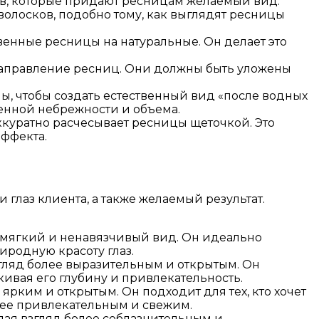
ов, которые придают ресницам желаемый вид.
лосков, подобно тому, как выглядят ресницы
венные ресницы на натуральные. Он делает это
аправление ресниц. Они должны быть уложены
, чтобы создать естественный вид «после водных
венной небрежности и объема.
куратно расчесывает ресницы щеточкой. Это
ффекта.
глаз клиента, а также желаемый результат.
е мягкий и ненавязчивый вид. Он идеально
иродную красоту глаз.
гляд более выразительным и открытым. Он
кивая его глубину и привлекательность.
 ярким и открытым. Он подходит для тех, кто хочет
лее привлекательным и свежим.
лая взгляд более соблазнительным и