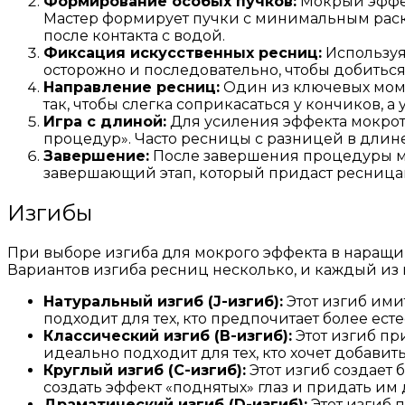
Формирование особых пучков:
Мокрый эффек
Мастер формирует пучки с минимальным раск
после контакта с водой.
Фиксация искусственных ресниц:
Используя
осторожно и последовательно, чтобы добиться
Направление ресниц:
Один из ключевых моме
так, чтобы слегка соприкасаться у кончиков, а
Игра с длиной:
Для усиления эффекта мокрот
процедур». Часто ресницы с разницей в длине
Завершение:
После завершения процедуры ма
завершающий этап, который придаст ресница
Изгибы
При выборе изгиба для мокрого эффекта в наращив
Вариантов изгиба ресниц несколько, и каждый из 
Натуральный изгиб (J-изгиб):
Этот изгиб ими
подходит для тех, кто предпочитает более ес
Классический изгиб (B-изгиб):
Этот изгиб пр
идеально подходит для тех, кто хочет добавит
Круглый изгиб (C-изгиб):
Этот изгиб создает 
создать эффект «поднятых» глаз и придать и
Драматический изгиб (D-изгиб):
Этот изгиб 