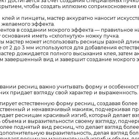
т достигается за счет создания специальных пучк
рытием, чтобы создать иллюзию соприкосновения во
 клей и пинцеты, мастер аккуратно наносит искусст
 желаемого эффекта.
нтов в создании мокрого эффекта — правильное н
 у основания иметь «схлопнутую» ножку пучка.
ы мастер может использовать ресницы разной длины
 от 2 до 3 мм используются для добавления естест
стер дожидается полного высыхания клея, затем ак
м завершенный вид и завершит создание мокрого э
ании ресниц важно учитывать форму и особенности 
них придает взгляду свой характер и выраженность.
тирует естественную форму ресниц, создавая боле
тественный и ненавязчивый макияж, подчеркивая пр
идает ресницам красивый изгиб, который делает вз
ь объема и выразительности своему взгляду, подчер
более поднятый вид ресниц, что делает взгляд более
м дополнительную выразительность, делая взгляд бо
придает ресницам максимальный изгиб и объем, де