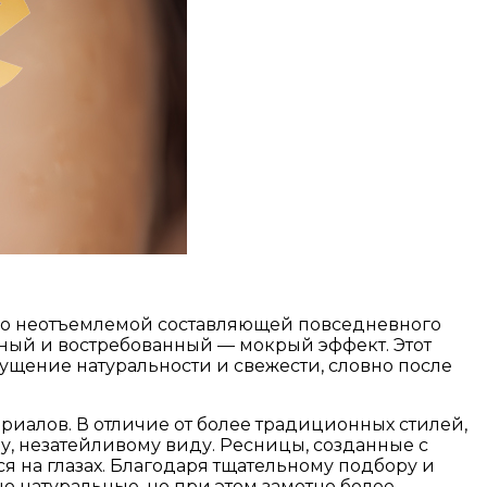
ало неотъемлемой составляющей повседневного
ьный и востребованный — мокрый эффект. Этот
ущение натуральности и свежести, словно после
иалов. В отличие от более традиционных стилей,
, незатейливому виду. Ресницы, созданные с
я на глазах. Благодаря тщательному подбору и
о натуральные, но при этом заметно более