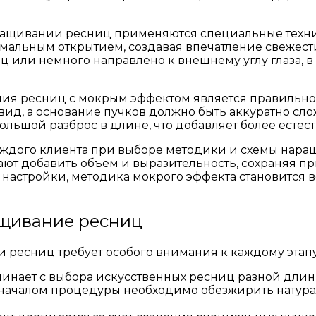
ращивании ресниц применяются специальные техни
альным открытием, создавая впечатление свежести
ц или немного направлено к внешнему углу глаза, 
ия ресниц с мокрым эффектом является правильно
вид, а основание пучков должно быть аккуратно сло
ольшой разброс в длине, что добавляет более есте
ждого клиента при выборе методики и схемы наращ
ют добавить объем и выразительность, сохраняя пр
настройки, методика мокрого эффекта становится 
ащивание ресниц
ресниц требует особого внимания к каждому этапу,
инает с выбора искусственных ресниц разной длин
д началом процедуры необходимо обезжирить нату