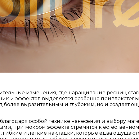
ачительные изменения, где наращивание ресниц ст
ехник и эффектов выделяется особенно привлекател
д более выразительным и глубоким, но и создает ощ
лагодаря особой технике нанесения и выбору матер
ми, при мокром эффекте стремятся к естественному
, гибкие и легкие накладки, которые едва ощущаютс
льное сияние и глубину, а ресницы выглядят словн