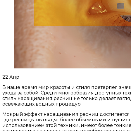
22
Апр
В наше время мир красоты и стиля претерпел зн
ухода за собой. Среди многообразия доступных т
стиль наращивания ресниц не только делает взгля
освежающих водных процедур.
Мокрый эффект наращивания ресниц достигается б
где ресницы выглядят более объемными и пушисты
использованием этой техники, имеют более тонкие
размещению накладок, взгляд приобретает удивите