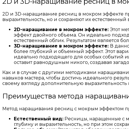
2D и 3D-наращивание ресниц в мо
2D и 3D-наращивание ресниц в мокром эффекте п
выразительность, но и сохраняют их естественный 
2D-наращивание в мокром эффекте:
Этот ме
эффект двойного объема. Он идеально подходи
естественный облик. Результатом является б
3D-наращивание в мокром эффекте:
В данно
более глубокий и объемный эффект. Этот вариа
идеально подходящего для особых событий ил
оставит равнодушным никого, создавая загадо
Как и в случае с другими методиками наращивани
навыков мастера, чтобы достичь идеального резул
своему взгляду дополнительную выразительность 
Преимущества метода наращивани
Метод наращивания ресниц с мокрым эффектом пр
Естественный вид:
Ресницы, наращенные с мо
глубину и выразительность, но при этом сохр