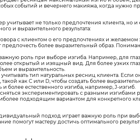
обых событий и вечернего макияжа, когда нужно п
учитывает не только предпочтения клиента, но и е
ого и выразительного результата:
говора с клиентом о его предпочтениях и желаемом
гут предпочесть более выразительный образ. Поним
важную роль при выборе изгиба. Например, для глаз
более открытый и изящный вид. Для более узких гл
бъем и выразительность.
 учитывать тип натуральных ресниц клиента. Если 
 такой как C или D, чтобы создать более выразитель
и более естественного изгиба, например, J-изгиб.
есняться экспериментировать с разными изгибами р
аиболее подходящим вариантом для конкретного кл
индивидуальный подход играет важную роль при вы
ие помогут мастеру достичь оптимального результат