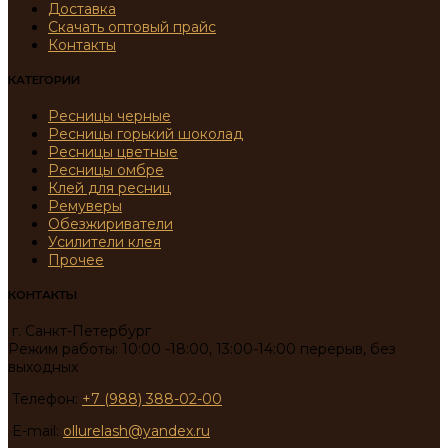
Доставка
Скачать оптовый прайс
Контакты
КАТЕГОРИИ
Ресницы черные
Ресницы горький шоколад
Ресницы цветные
Ресницы омбре
Клей для ресниц
Ремуверы
Обезжириватели
Усилители клея
Прочее
КОНТАКТЫ
г. Санкт-Петербург
Режим работы: 10:00 -18:00, 13:00-14:00 перерыв, без
выходных
Телефон:
+7 (988) 388-02-00
E-mail:
ollurelash@yandex.ru