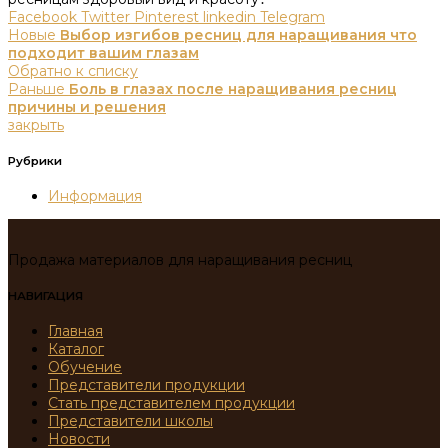
Facebook
Twitter
Pinterest
linkedin
Telegram
Новые
Выбор изгибов ресниц для наращивания что
подходит вашим глазам
Обратно к списку
Раньше
Боль в глазах после наращивания ресниц
причины и решения
закрыть
Рубрики
Информация
Продажа материалов для наращивания ресниц
НАВИГАЦИЯ
Главная
Каталог
Обучение
Представители продукции
Стать представителем продукции
Представители школы
Новости