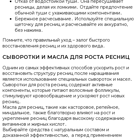
Отказ от водостойкой туши․ Она пересушивает
ресницы, делая их ломкими․ Отдайте предпочтение
обычной туши с ухаживающими компонентами․
Бережное расчесывание․ Используйте специальную
щеточку для ресниц и расчесывайте их аккуратно,
без нажима․
Помните, что правильный уход – залог быстрого
восстановления ресниц и их здорового вида․
СЫВОРОТКИ И МАСЛА ДЛЯ РОСТА РЕСНИЦ
Одним из самых эффективных способов ускорить рост и
восстановить структуру ресниц после наращивания
является использование специальных сывороток и масел․
Сыворотки для роста ресниц содержат активные
компоненты, которые питают волосяные фолликулы,
стимулируют кровообращение и ускоряют рост новых
ресниц․
Масла для ресниц, такие как касторовое, репейное,
миндальное, также благотворно влияют на рост и
укрепление ресниц благодаря высокому содержанию
витаминов и жирных кислот․
Выбирайте средства с натуральным составом и
доказанной эффективностью, а перед применением