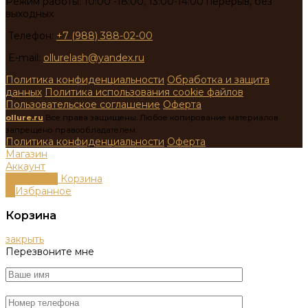
Режим работы: 10:00 -18:00, 13:00-14:00 перерыв, без
выходных
Телефон:
+7 (988) 388-02-00
E-mail:
ollurelash@yandex.ru
Политика конфиденциальности
Обработка и защита
данных
Политика использования cookie файлов
Пользовательское соглашение
Оферта
ollure.ru
Все права защищены. Любое копирование материалов
запрещено правообладателем.
Политика конфиденциальности
Оферта
Магазин
Аккаунт
0
пунктов
Корзина
0
Избранное
Корзина
закрыть
Перезвоните мне